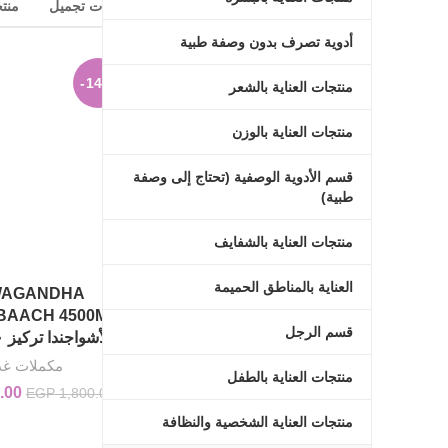
منتجاتنا
مكملات غذائية
مكياج وأدوات تجميل
منتج
أدوية تصرف بدون وصفة طبية
-14%
-17%
منتجات العناية بالشعر
منتجات العناية بالوزن
قسم الأدوية الوصفية (تحتاج إلى وصفة
طبية)
منتجات العناية بالشفايف
العناية بالمناطق الحميمة
WAGANDHA
Arm And Hammer Ultramax
Deodorant مزيل عرق الترا
قسم الرجل
ماكس الامريكي
الأشواجندا تركيز ٤٥٠٠ هارباخ
المنتجات الاكثر مبيعا
,
مكملات غذا
منتجات العناية بالطفل
منتجات العناية الشخصية والنظافة
.00
السعر 
EGP
1,800.00
350.00
EGP
السعر الأصلي هو: EGP 420.00.
السعر الحالي هو: EGP 350.00.
EGP
420.00
منتجات العناية الشخصية والنظافة