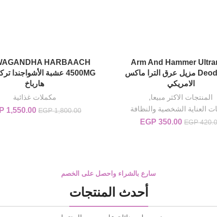
WAGANDHA HARBAACH
Arm And Hammer Ultr
إضافة إلى السلة
إضافة إلى السلة
Deodorant مزيل عرق الترا ماكس
الامريكي
هارباخ
المنتجات الاكثر مبيعا
,
مكملات غذائية
ت العناية الشخصية والنظافة
1,550.00
P
السعر الأصلي هو: .00
EGP
1,800.00
350.00
EGP
السعر الأصلي هو: EGP 420.00.
السعر الحالي هو: EGP 350.00.
EGP
420.
سارع بالشراء واحصل على الخصم
أحدث المنتجات