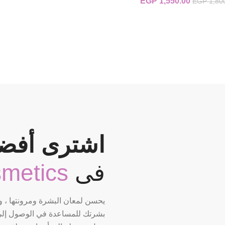
1,550.00
EGP
السعر الأصلي هو: EGP 1,800.00.
السعر الحالي هو: EGP 1,550.00.
EGP
1,80
اشترى أفضل
فى
smetics
يحسن لمعان البشرة ومرونتها ، 
بشرتك للمساعدة في الوصول إلى