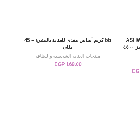
ASH
bb كريم أساس مغذى للعناية بالبشرة – 45
g wash
إضافة إلى السلة
4500MG عشبة الأشواجندا تركيز ٤٥٠٠
مللى
منتجات العناية الشخصية والنظافة
منت
EGP
169.00
EG
EGP 1,800.
السعر الحالي هو: EGP 1,550.00.