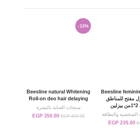
-13%
Beesline natural Whitening
Beesline femini
سول مفتح للمناطق
Roll-on deo hair delaying
ن
منتجات العناية بالبشرة
ة الشخصية والنظافة
350.00
EGP
السعر الأصلي هو:
السعر الحالي
EGP
400.00
EGP 400.00.
هو:
235.00
EGP
السعر الأصلي هو: EGP 250.00.
السعر الحالي هو: EGP 235.00.
E
EGP 350.00.