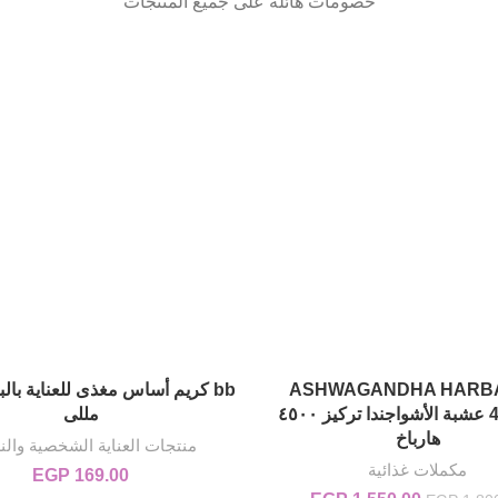
خصومات هائلة على جميع المنتجات
ASHWAGANDHA HARB
إضافة إلى السلة
إضافة إلى السلة
4500MG عشبة الأشواجندا تركيز ٤٥٠٠
مللى
هارباخ
منتجات العناية الشخصية والن
مكملات غذائية
EGP
169.00