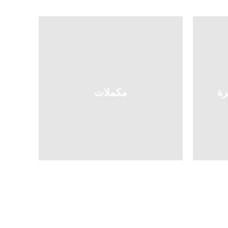
رة
مكملات