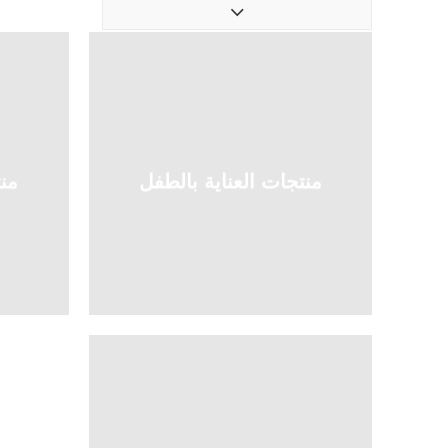
منتجات العناية بالطفل
منت