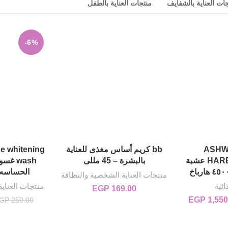
ات العناية بالشفايف
منتجات العناية بالطفل
-6%
ASH
bb كريم أساس مغذى للعناية
ne whitening
HARBAACH 4500MG عشبة
بالبشرة – 45 مللى
wash غ
الحساسه 2*1من بيزلي
منتجات العناية الشخصية والنظافة
ئية
منتجات العناي
EGP
169.00
1,550
EGP
الأصلي هو: EGP 1,800.00.
السعر الحالي هو: EGP 1,550.00.
GP
250.00