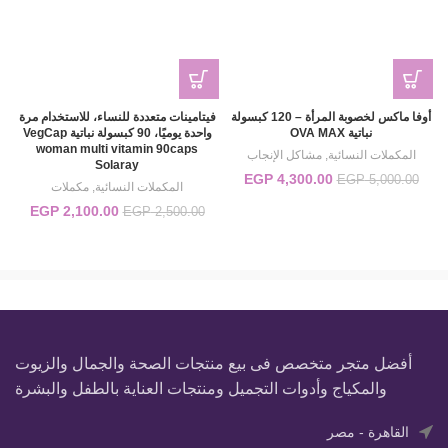
أوفا ماكس لخصوبة المرأة – 120 كبسولة
فيتامينات متعددة للنساء، للاستخدام مرة
نباتية OVA MAX
واحدة يوميًا، 90 كبسولة نباتية VegCap
woman multi vitamin 90caps
المكملات النسائية
,
مشاكل الإنجاب
Solaray
4,300.00
EGP
السعر الأصلي هو:
السعر الحالي
EGP
5,000.00
المكملات النسائية
,
مكملات
EGP 5,000.00.
هو:
2,100.00
EGP
السعر الأصلي هو:
السع
EGP
2,500.00
EGP 4,300.00.
EGP 2,500.00.
0.00.
أفضل متجر متخصص فى بيع منتجات الصحة والجمال والزيوت
والمكياج وأدوات التجميل ومنتجات العناية بالطفل والبشرة
القاهرة - مصر