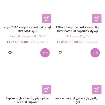
أوفا بوست – لتنشيط البويضات – 120
أوفا ماكس لخصوبة المرأة – 120 كبسولة
كبسولة OvaBoost 120 capsules
نباتية OVA MAX
مشاكل الإنجاب
,
مكملات
المكملات النسائية
,
مشاكل الإنجاب
2,600.00
EGP
السعر الأصلي هو:
السعر الحالي
4,300.00
EGP
السعر الأصلي هو:
السع
EGP
5,000.00
EGP
3,300.00
EGP 3,300.00.
هو:
EGP 5,000.00.
0.00.
EGP 2,600.00.
-36%
-37%
اندراكتيم جل موضعي كريم andractim
شرائح امبلانون لمنع الحمل Implanon
NXT 68 implant
gel