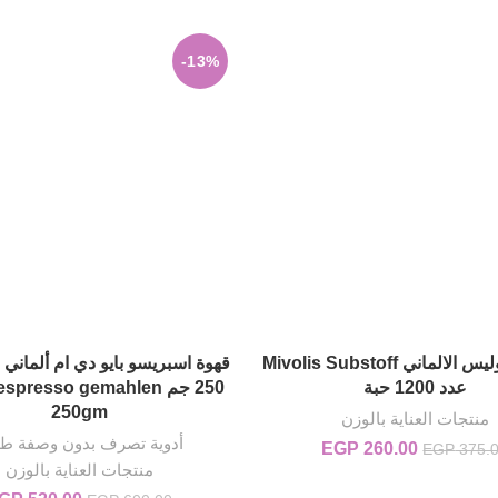
EGP 260.00.
هو:
EGP 220.00.
-13%
سكر ميفوليس الالماني Mivolis Substoff
قهوة اسبريسو بايو دي ام ألمان
إضافة إلى السلة
إضافة إلى السلة
عدد 1200 حبة
250 جم spresso gemahlen
250gm
منتجات العناية بالوزن
أدوية تصرف بدون وصفة طب
260.00
EGP
السعر الأصلي هو:
السعر الحالي
EGP
375.
منتجات العناية بالوزن
EGP 375.00.
هو:
EGP 260.00.