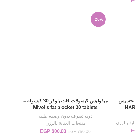
E
أصلي هو:
السعر الحالي
EGP 6
هو:
EGP 520.00.
-20%
للتخسيس
ميفوليس كبسولات فات بلوكر 30 كبسولة –
إضافة إلى السلة
HARVA 
Mivolis fat blocker 30 tablets
أدوية تصرف بدون وصفة طبية
,
ية بالوزن
منتجات العناية بالوزن
E
أصلي هو:
السعر الحالي
600.00
EGP
السعر الأصلي هو:
السعر الحالي
EGP
750.00