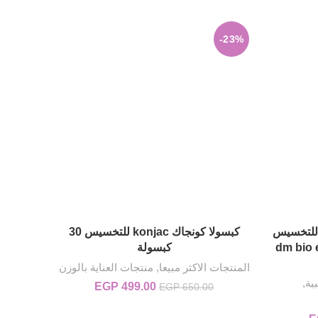
EGP 480.00.
EGP 900.00.
هو:
EGP 580.00.
-23%
ي للتخسيس
كبسولا كونجاك konjac للتخسيس 30
إضافة إلى السلة
dm bio e
كبسولة
المنتجات الاكثر مبيعا
,
منتجات العناية بالوزن
ية
,
499.00
EGP
السعر الأصلي هو:
السعر الحالي
EGP
650.00
EGP 650.00.
هو:
EGP 499.00.