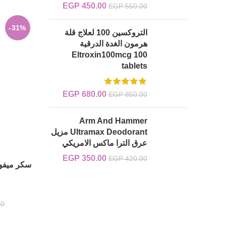
450.00
EGP
السعر الأصلي هو:
السعر الحالي
EGP
550.00
YouTube
EGP 550.00.
هو:
EGP 450.00.
-31%
التروكسين 100 لعلاج قلة
Pinterest
هرمون الغدة الدرقية
Eltroxin100mcg 100
tablets
680.00
EGP
السعر الأصلي هو:
السعر الحالي
EGP
850.00
EGP 850.00.
هو:
EGP 680.00.
Arm And Hammer
Ultramax Deodorant مزيل
عرق الترا ماكس الامريكي
350.00
EGP
السعر الأصلي هو:
السعر الحالي
EGP
420.00
EGP 420.00.
هو:
EGP 350.00.
00