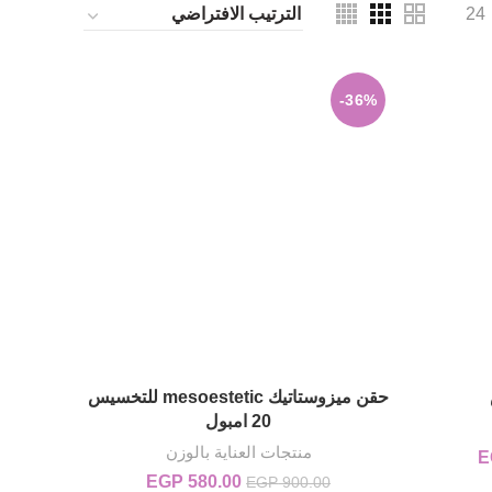
24
-36%
حقن ميزوستاتيك mesoestetic للتخسيس
إضافة إلى السلة
20 امبول
منتجات العناية بالوزن
E
أصلي هو:
السعر الحالي
EGP 5
هو:
580.00
EGP
السعر الأصلي هو:
السعر الحالي
EGP
900.00