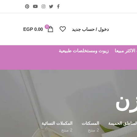
0
دخول / حساب جديد
0.00
EGP
لاكثر مبيعا
زيوت ومستخلصات طبيعية
زن
بالمناطق الحميمة
المسكنات
المكملات النسائية
2 منتج
2 منتج