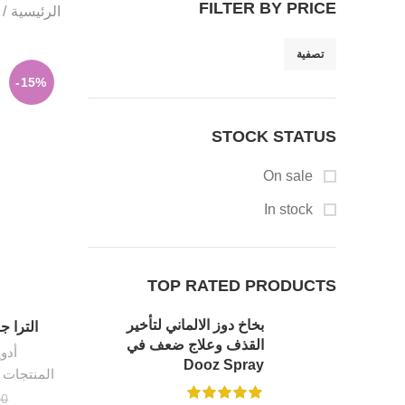
FILTER BY PRICE
الرئيسية
تصفية
أدنى سعر
أعلى سعر
-15%
STOCK STATUS
On sale
In stock
TOP RATED PRODUCTS
Facebook
بخاخ دوز الالماني لتأخير
الترا جر
القذف وعلاج ضعف في
أدو
Twitter
Dooz Spray
المنتجات ا
Instagram
00