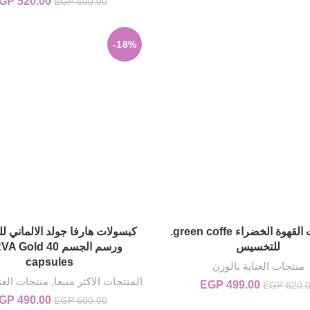
520.00
GP
السعر ال
EGP
600.00
00.00.
-18%
كبسولات القهوة الخضراء green coffe.
كبسولات هارفا جولد الالماني 
إضافة إلى السلة
إضافة إلى السلة
للتخسيس
ورسم الجسم Gold 40
capsules
منتجات العناية بالوزن
المنتجات الاكثر مبيعا
,
منتجات العنا
499.00
EGP
السعر الأصلي هو:
السعر الحالي
EGP
620.
EGP 620.00.
هو:
490.00
GP
السعر ال
EGP
600.00