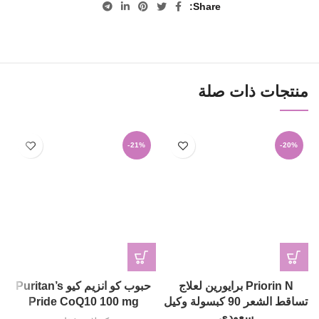
Share
منتجات ذات صلة
-21%
-20%
Priorin N برايورين لعلاج
حبوب كو انزيم كيو Puritan’s
تساقط الشعر 90 كبسولة وكيل
Pride CoQ10 100 mg
سعودي