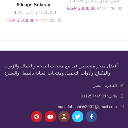
قسم الرجل
,
مشاكل الإنجاب
90caps Solaray
3,000.00
EGP
السعر الأصلي هو: EGP 4,750.00.
السعر الحالي هو: EGP 3,000.00.
EGP
4,750.00
المكملات النسائية
,
مكملات
2,100.00
السعر الأصلي
EGP
ال
EGP
2,500.00
هو:
00.
EGP 2,500.00.
أفضل متجر متخصص فى بيع منتجات الصحة والجمال والزيوت
والمكياج وأدوات التجميل ومنتجات العناية بالطفل والبشرة
القاهرة - مصر
هاتف: 01125746508
mustafahashish2001@gmail.com