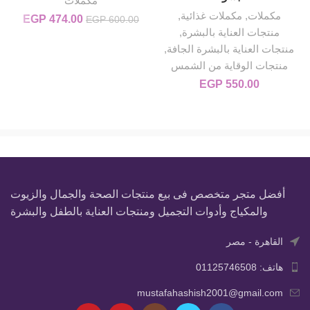
مكملات
مكملات
,
مكملات غذائية
,
474.00
EGP
السعر الأصلي
السعر
EGP
600.00
منتجات العناية بالبشرة
,
هو:
4.00.
EGP 600.00.
منتجات العناية بالبشرة الجافة
,
منتجات الوقاية من الشمس
EGP
550.00
أفضل متجر متخصص فى بيع منتجات الصحة والجمال والزيوت
والمكياج وأدوات التجميل ومنتجات العناية بالطفل والبشرة
القاهرة - مصر
هاتف: 01125746508
mustafahashish2001@gmail.com