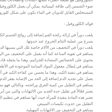
ضوء الشمس إلى طاقة كيميائية. يمكن أن يعمل الكلوروفيل 
المستخلص القابل للذوبان في الماء يكون على شكل كلورو
فوائد الكلوروفيل :
يلعب دوراً في إزالة رائحة الفم إضافة إلى روائح الجسم الكر
يسرع من عملية التئام الجروح عند حدوثها.
يلعب دوراً في التخفيف من الآلام خاصة تلك التي يسببها الد
Facebook
يساهم في تقوية المناعة كما أنه يعمل على التخفيف من الر
يحتوي على الخصائص المضادة للجراثيم، وهذا ما يجعله قادر
Twitter
يساهم في إبطال مفعول المواد السامة الموجودة في الأطع
Instagram
يساهم في تنقية الكبد، وهذا ما يحسن من كفاءة الكبد في أثن
يعمل على تجديد الدم إضافة إلى الحد من الإصابة بفقر الد
YouTube
يساهم في التقليل من كمية العرق ورائحته، وبالتالي فهو مفي
Pinterest
يعتبر فعّالاً في تقليل حدة العديد من الالتهابات والتي من أب
تعتبر هذه المادة مفيدة للمرأة حيث أنها تساهم في تنظيم 
التقليل من حدوث تكيسات المبيض.
يساهم في التخفيف من الالتهابات المهبلية.