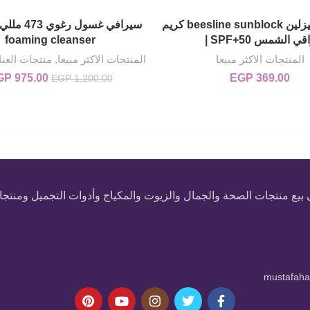
صن بلوك بيزلين beesline sunblock كريم
إضافة إلى السلة
إضافة إلى السلة
قي الشمس 50+SPF |
foaming cleanser
المنتجات الاكثر مبيعا
المنتجات الاكثر مبيعا
,
منتجات العنا
369.00
EGP
975.00
GP
السعر الأصلي هو: 0
EGP
1,200.00
 منتجات الصحة والجمال والزيوت والمكياج وأدوات التجميل ومنتجات
mustafah