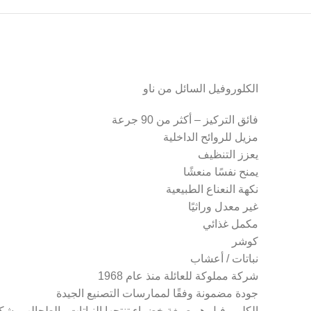
الكلوروفيل السائل من ناو
فائق التركيز – أكثر من 90 جرعة
مزيل للروائح الداخلية
يعزز التنظيف
يمنح نفسًا منعشًا
نكهة النعناع الطبيعية
غير معدل وراثيًا
مكمل غذائي
كوشر
نباتات / أعشاب
شركة مملوكة للعائلة منذ عام 1968
جودة مضمونة وفقًا لممارسات التصنيع الجيدة
الكلوروفيل هو صبغة خضراء تنتجها النباتات والطحالب بشكل 