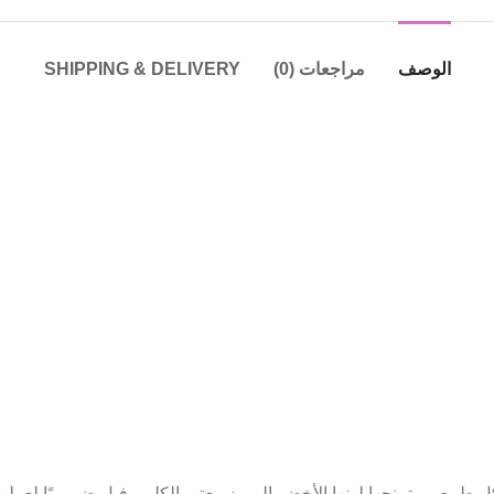
الوصف
مراجعات (0)
SHIPPING & DELIVERY
طبيعي وتمنحها لونها الأخضر المميز. يعتبر الكلوروفيل ضروريًا لعملية 