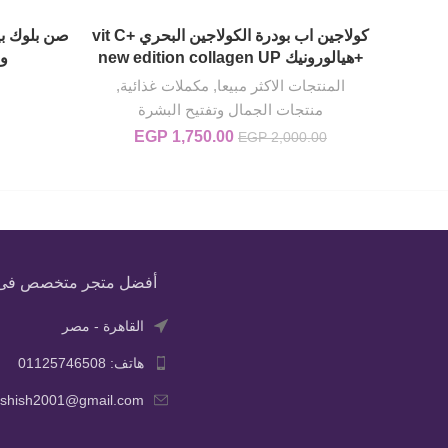
كولاجين اب بودرة الكولاجين البحري +vit C
إضافة إلى السلة
+هيالورونيك new edition collagen UP
وا
المنتجات الاكثر مبيعا
,
مكملات غذائية
,
منتجات الجمال وتفتيح البشرة
1,750.00
EGP
السعر الأصلي هو: EGP 2,000.00.
السعر الحالي هو: EGP 1,750.00.
EGP
2,000.00
أفضل متجر متخصص فى بيع
القاهرة - مصر
هاتف: 01125746508
ashish2001@gmail.com