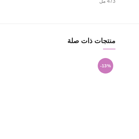
473 مل
منتجات ذات صلة
-13%