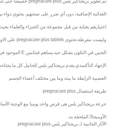
تم تطوير بريجناكير بلس pregnacare plus خصيصا حتى تتمكن الأمهات الحوامل من الحصول على متطلباتهن
الغذائية الإضافية، دون أي ضرر على صحتهم. يحتوي دواء بريجناكير بل
اختيارهم بعناية من قبل مجموعة من الخبراء والعلماء بح
وليست مفرطة.تحتوى pregnacare plus tablets على الاوميجا 3 وهو أحد أهم العناصر الغذائية التي تساعد
الجنين في التكون بشكل جيد.يساهم فيتامين E الموجود في pregnacare plus omega 3 على حماية الخلايا من
الإجهاد التأكسدي.يقدم بريجناكير بلس للحامل كل ما يحتاجه
العصبية الرابطة ما بينه وما بين مختلف أعضاء الجسم
طريقة استعمال pregnacare plus
جرعة بريجناكير بلس هى قرص واحد يوميا مع الوجبة الأسا
الأوميجا3 الملحقة به.
الآثار الجانبية لـ بريجناكير بلس pregnacare plus