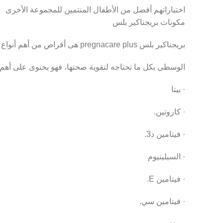
اختباراتهم أفضل من الأطفال المنتمين للمجموعة الأخرى
مكونات بريجناكير بلس
بريجناكير بلس pregnacare plus هى أقراص من أهم أنواع المكملات الغذائية التى تمد الأم فى شهور حملها
الوسطى بكل ما تحتاجه لتقوية صحتها، فهو يحتوى على أهم ا
· بيتا
· كاروتين.
· فيتامين د3.
· السيلينيوم
· فيتامين E.
· فيتامين سي.