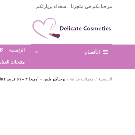
مرحبا بكم فى متجرنا .. سعداء بزيارتكم
الرئيسية
كل
الأقسام
منتجات العناي
الرئيسية
مكملات غذائية
برجناكير بلس + أوميجا ٣ – ٥٦ قرص pregnacare plus