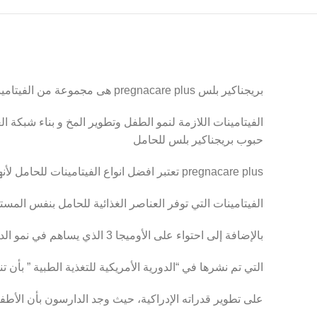
بريجناكير بلس pregnacare plus هى مجموعة من الفيتامينات للحامل حيث أنه يقدم الكمية المناسبة من كل
الفيتامينات اللازمة لنمو الطفل وتطوير المخ و بناء شبكة
حبوب بريجناكير بلس للحامل
pregnacare plus تعتبر افضل انواع الفيتامينات للحامل لأنها اقراص توفر مجموعة متعددة وشاملة من
الفيتامينات التي توفر العناصر الغذائية للحامل بنفس الم
بالإضافة إلى احتواء على الأوميجا 3 الذي يساهم في نمو الدماغ الطبيعي والعين للجنين. كما أكدت إحدى الدراسات
التي تم نشرها في “الدورية الأمريكية للتغذية الطبية ” بأن تناول ال
على تطوير قدراته الإدراكية، حيث وجد الدارسون بأن الأطفال المنت