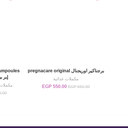
برجناكير اوريجنال pregnacare original
إضافة إلى السلة
إبر ب
مكملات غذائية
مكملات 
550.00
EGP
السعر الأصلي هو: EGP 650.00.
السعر الحالي هو: EGP 550.00.
EGP
650.00
0.00