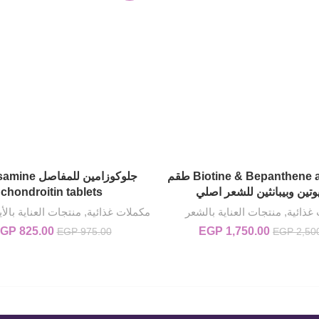
Biotine & Bepanthene ampoules طقم
جلوكوزامين للمفا
إضافة إلى السلة
إضافة إلى السلة
يوتين وبيبانثين للشعر اصلي
chondroitin tablets
غذائية
,
منتجات العناية بالشعر
مكملات غذائية
,
منتجات العناية بالأ
1,750.00
EGP
السعر الأصلي هو: EGP 2,500.00.
السعر الحالي هو: EGP 1,750.00.
825.00
GP
السعر الأصلي هو: 00
EGP
975.00
EGP
2,50