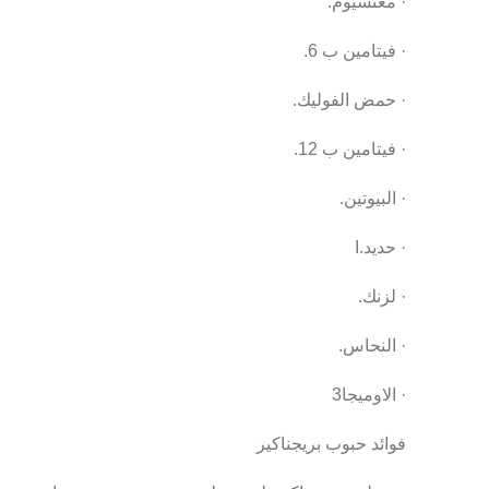
· مغنسيوم.
· فيتامين ب 6.
Facebook
· حمض الفوليك.
Twitter
· فيتامين ب 12.
Instagram
· البيوتين.
YouTube
· حديد.ا
Pinterest
· لزنك.
· النحاس.
· الاوميجا3
فوائد حبوب بريجناكير