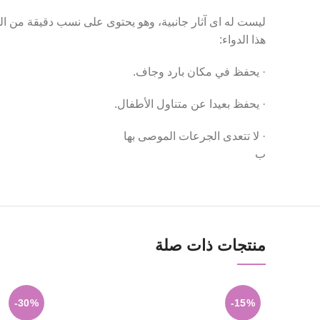
ليست له اى آثار جانبية، وهو يحتوى على نسب دقيقة من ا
هذا الدواء:
· يحفظ في مكان بارد وجاف.
· يحفظ بعيدا عن متناول الأطفال.
· لا تتعدى الجرعات الموصى بها
ب
منتجات ذات صلة
-30%
-15%