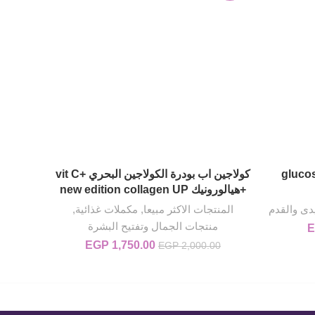
D OUT
صل glucosamine
كولاجين اب بودرة الكولاجين البحري +vit C
فارما
إضافة إلى السلة
+هيالورونيك new edition collagen UP
يدى والقدم
المنتجات الاكثر مبيعا
,
مكملات غذائية
,
منتجات الجمال وتفتيح البشرة
E
EGP 975..
السعر الحالي هو: EGP 825.00.
1,750.00
EGP
السعر الأصلي هو:
السعر الحالي
EGP
2,000.00
EGP 2,000.00.
هو:
EGP 1,750.00.