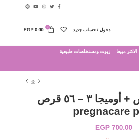
0
دخول / حساب جديد
0.00
EGP
لاكثر مبيعا
زيوت ومستخلصات طبيعية
برجناكير بلس + أوميجا ٣ – ٥٦ قرص
pregnacare p
EGP
700.00