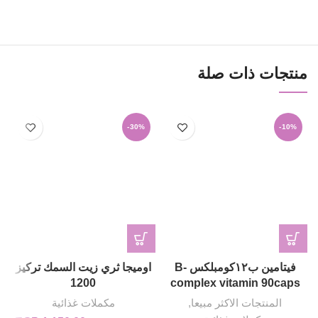
منتجات ذات صلة
-30%
-10%
فيتامين ب١٢كومبلكس B-
اوميجا ثري زيت السمك تركيز
1200
complex vitamin 90caps
المنتجات الاكثر مبيعا
,
مكملات غذائية