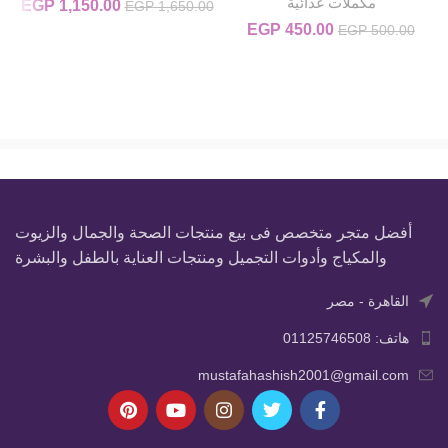
مكملات غذائية
1,150.00
السعر الأصلي
EGP
ال
EGP
1,650.00
هو:
450.00
EGP
السعر الأصلي هو: EGP 500.00.
السعر الحالي هو: EGP 450.00.
EGP
500.00
00.
EGP 1,650.00.
أفضل متجر متخصص فى بيع منتجات الصحة والجمال والزيوت
والمكياج وأدوات التجميل ومنتجات العناية بالطفل والبشرة
القاهرة - مصر
هاتف: 01125746508
mustafahashish2001@gmail.com