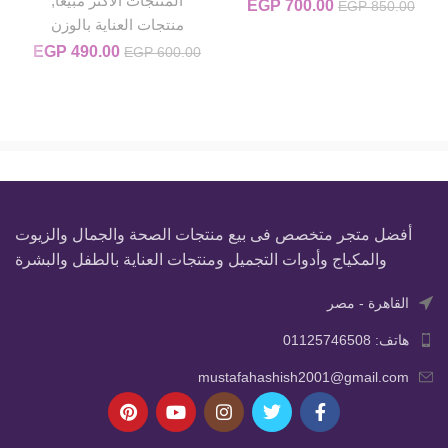
المنتجات الاكثر مبيعا
,
700.00
EGP
السعر الأصلي هو: EGP 850.00.
السعر الحالي هو: EGP 700.00.
EGP
850.00
منتجات العناية بالوزن
490.00
EGP
السعر الأصلي
السعر
EGP
600.00
هو:
0.00.
EGP 600.00.
أفضل متجر متخصص فى بيع منتجات الصحة والجمال والزيوت
والمكياج وأدوات التجميل ومنتجات العناية بالطفل والبشرة
القاهرة - مصر
هاتف: 01125746508
mustafahashish2001@gmail.com