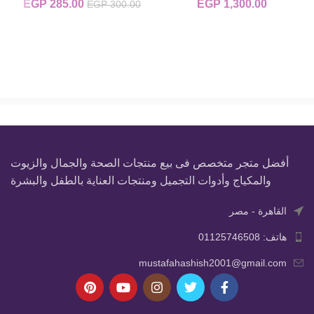
1,300.00
EGP
285.00
EGP
السعر الأصلي
السعر
EGP
300.00
هو:
5.00.
EGP 300.00.
أفضل متجر متخصص فى بيع منتجات الصحة والجمال والزيوت
والمكياج وأدوات التجميل ومنتجات العناية بالطفل والبشرة
القاهرة - مصر
هاتف: 01125746508
mustafahashish2001@gmail.com