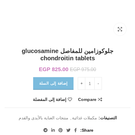
Click to enlarge
جلوكوزامين للمفاصل glucosamine
chondroitin tablets
825.00
EGP
السعر الأصلي هو:
السعر الحالي هو:
EGP
975.00
EGP 825.00.
EGP 975.00.
إضافة إلى السلة
Compare
إضافة إلى المفضلة
التصنيفات:
مكملات غذائية
,
منتجات العناية بالأيدى والقدم
Share