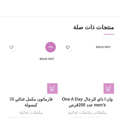
منتجات ذات صلة
-5%
SOLD OUT
SOLD OUT
وان ا داي للرجال One A Day
فارماتون مكمل غذائي 30
men’s عدد 200قرص
كبسولة
مكملات
,
مكملات غذائية
مكملات غذائية