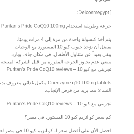
[ Delcosmegypt:
جرعة وطريقة استخدام Puritan’s Pride CoQ10 100mg
يتم أخذ كبسولة واحدة من مرة إلى 4 مرات يوميًا.
يفضل أن تؤخذ حبوب كيو 10 المستورد مع الوجبات.
يبقى بعيداً عن متناول الأطفال، في مكان جاف وبارد.
ينبغي عدم تجاوز الجرعة المقررة من قبل الشركة المنتجة أ
تجربتي مع كيو 10 – Puritan’s Pride CoQ10 reviews
Coenzyme q10 100mg tablets 
النساء؛ مما يزيد من فرص الإنجاب.
Facebook
تجربتي مع كيو 10 – Puritan’s Pride CoQ10 reviews
Twitter
كم سعر كو انزيم كيو 10 المستورد في مصر؟
Instagram
احصل الأن على أفضل سعر لـ كو انزيم كيو 10 في مصر لعام 2022 من متجر دكتور دايموند الإلكتروني المتخصص في بيع المكملات الغذائية والفيتامينات المستوردة.