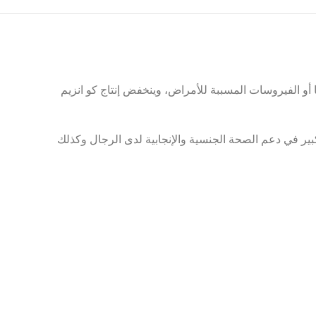
كسدة والبكتيريا أو الفيروسات المسببة للأمراض، وينخفض ​​إنتاج كو انزيم
له أثر كبير في دعم الصحة الجنسية والإنجابية لدى الرجال وكذلك