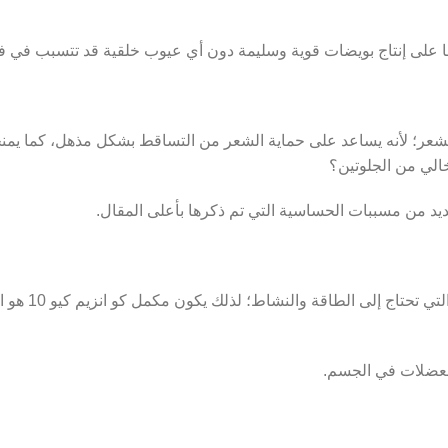
 والنشاط؛ لذلك يكون مكمل كو انزيم كيو 10 هو الأهم للقوة العضلية لفوائده التالية:
لعضلات في الجسم.