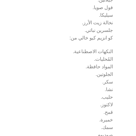
فول صويا.
سيليكا.
نخالة زيت الأرز.
جلسرين نباتي.
كو انزيم كيو خالي من:
النكهات الاصطناعية.
المُحليات.
المواد حافظة.
الجلوتين.
سكر.
نشا.
حليب.
لاكتوز.
قمح.
خميرة.
سمك.
صوديوم.