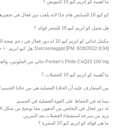
ما أهمية كو انزيم كيو 10 للتبويض ؟
كو كيو 10 للمبايض هام جدًا لانه يلعب دور فعال في تحفيزها على إنتاج بويضات قوية وسليمة دون أي عيوب خلقية قد تتسبب في فشل عملية التلقيح الطبيعية أو حتى الحقن المجهري.
هل يحمل كو انزيم كيو 10 للشعر فوائد ؟
مكمل غذائي كو انزيم كيو 10 له دور فعال في دعم صحة الشعر؛ لأنه يساعد على حماية الشعر من التساقط بشكل مذهل، كما يمنحه مظهر صحي وجذاب.
[8:04 PM, 9/28/2022] Delcosmegypt: هل كيو انزيم ١٠ خالي من الجلوتين؟
Puritan’s Pride CoQ10 100 mg خالي من الجلوتين، والعديد من مسببات الحساسية التي تم ذكرها بأعلى المقال.
ما أهمية كو انزيم كيو 10 للعضلات ؟
من المتعارف عليه أن الخلايا العضلية هي من خلايا الجسم التي تحتاج إلى الطاقة
يساعد في الحفاظ على القوة العضلية في الجسم.
له دور فعال في التخلص من الدهون مما يوضح من شكل ا
يزيد من سرعة استشفاء العضلات بعد التمرين.
ما هي فوائد كو انزيم كيو 10 للبشرة ؟