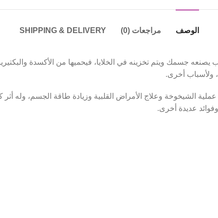
الوصف
مراجعات (0)
SHIPPING & DELIVERY
 يعوض الجسم بنقص انزيم q10، وهو مركب يصنعه جسمك ويتم تخزينه في الخلايا، فيحميها من الأ
 وبالتالي إبطاء عملية الشيخوخة وعلاج الأمراض القلبية وزيادة طاقة الجسم، و
وفوائد عديدة أخرى.