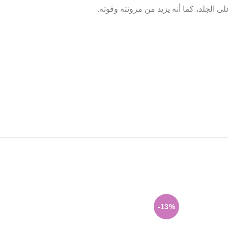
-24%
-13%