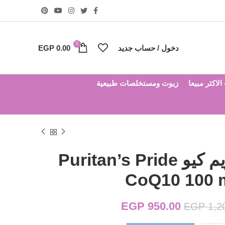
0
دخول / حساب جديد
0.00
EGP
لاكثر مبيعا
زيوت ومستخلصات طبيعية
حبوب كو انزيم كيو Puritan’s Pride
CoQ10 100 
950.00
EGP
السعر الأصلي هو:
السعر الحالي هو:
EGP
1,2
EGP 950.00.
EGP 1,200.00.