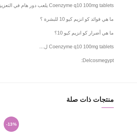
Coenzyme q10 100mg tablets يلعب دور هام في التعزيز من صحة البشرة بشكل عام؛ لأنه يقلل من ظهور علامات الشيخوخة على الجلد، كما أنه يزيد من مرونته وقوته.
ما هي فوائد كو انزيم كيو 10 للبشرة ؟
ما هي أضرار كو انزيم كيو 10؟
Coenzyme q10 100mg tablets ل…
Delcosmegypt:
منتجات ذات صلة
-13%