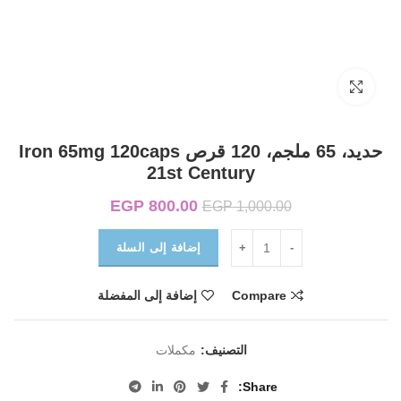
Click to enlarge
حديد، 65 ملجم، 120 قرص Iron 65mg 120caps
21st Century
800.00
EGP
السعر الأصلي هو:
السعر الحالي
EGP
1,000.00
EGP 1,000.00.
هو:
EGP 800.00.
إضافة إلى السلة
Compare
إضافة إلى المفضلة
التصنيف:
مكملات
Share