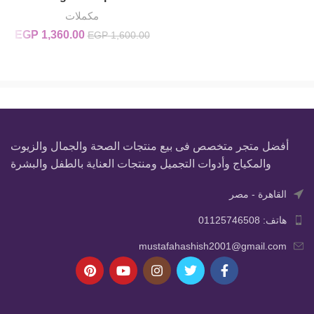
مكملات
1,360.00
السعر الأصلي
EGP
ال
EGP
1,600.00
هو:
00.
EGP 1,600.00.
أفضل متجر متخصص فى بيع منتجات الصحة والجمال والزيوت
والمكياج وأدوات التجميل ومنتجات العناية بالطفل والبشرة
القاهرة - مصر
هاتف: 01125746508
mustafahashish2001@gmail.com