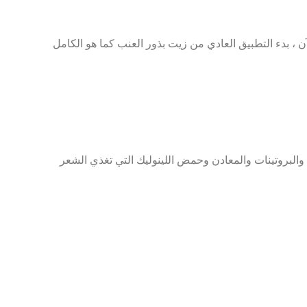
آن ، بدء التطبيق العادي من زيت بذور العنب كما هو الكامل
 زيت بذور العنب على جميع العناصر الغذائية الضرورية للمساعدة على نمو الشعر بشكل أسرع ، أنه يحتوي على فيتامين E ، والبروتينات والمعادن وحمض اللينوليك التي تغذي الشعر