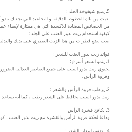
5. يمنع شيخوخة الجلد :
Pinterest
تعبت من تلك الخطوط الدقيقة و التجاعيد التي تجعلك تبدو أك
من الخصائص المضادة للاكسدة التي هي ممتازة لإبطاء عملي
كيفية استخدام زيت بذور العنب على الجلد :
صب بضع قطرات من هذا الزيت العطري على يديك والتدليك
فوائد زيت بذور العنب للشعر :
1. ينمو الشعر أسرع :
وفروة الرأس .
2. يرطب فروة الرأس والشعر :
زيت بذور العنب يحافظ على الشعر رطب ، كما أنه يساعد
3. يكافح قشرة الرأس :
وداعا لحكة فروة الرأس والقشرة مع زيت بذور العنب ، كون
4. يضفي لمعان الشعر :