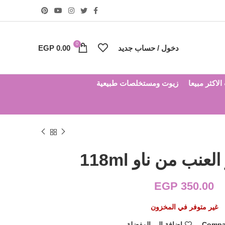
0
دخول / حساب جديد
0.00
EGP
لاكثر مبيعا
زيوت ومستخلصات طبيعية
عنب من ناو 118ml
EGP
350.00
غير متوفر في المخزون
Compa
إضافة إلى المفضلة