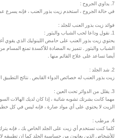
7. يداوي الجروح :
في حالة الجروح ، استخدم زيت بذور العنب ، فإنه يسرع عم
فوائد زيت بذور العنب للجلد :
1. نقول وداعا لحب الشباب والبثور :
يحتوي زيت بذور العنب على حامض اللينوليك الذي يقوي أغ
الشباب والبثور . تتميز به المضادة للأكسدة تمنع المسام 
أيضا تساعد على علاج القائم منها .
2. شد الجلد :
زيت بذور العنب له خصائص الدواء القابض . نتائج التطبيق ا
3. يقلل من الدوائر تحت العين :
مهما كانت بشرتك تشوبه شائبة ، إذا كان لديك الهالات السودا
Facebook
الزيت لا يحتوي على أي مواد ضارة ، فإنه ليس في كل خطر
Twitter
4. مرطب :
Instagram
كلما كنت تستخدم أي زيت على الجلد الخاص بك ، فإنه يترك
للأشخاص الذين يعانون من حساسية الجلد كما ان تطبيقه لا
YouTube