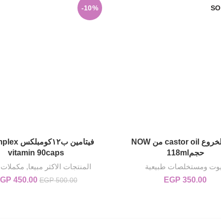
-10%
SO
زيت الخروع castor oil من NOW
فيتامين ب١٢كو
قراءة المزيد
إضافة إلى السلة
حجم118ml
vitamin 90caps
وت ومستخلصات طبيعية
المنتجات الاكثر مبيعا
,
مكملات غ
350.00
EGP
450.00
GP
السعر الأصلي هو: 00
EGP
500.00