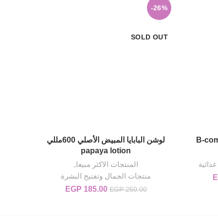
-14%
-26%
SOLD OUT
مبلكس B-complex
لوشن البابايا المبيض الأصلي 600مللي
قراءة المزيد
papaya lotion
ذائية
المنتجات الاكثر مبيعا
,
منتجات الجمال وتفتيح البشرة
E
EGP 500..
السعر الحالي هو: EGP 450.00.
00
185.00
EGP
السعر الأصلي هو:
السعر الحالي
EGP
250.00
EGP 250.00.
هو:
EGP 185.00.