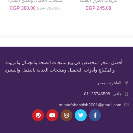
مزيلات العرق الطبية
منتجات الجمال وتفتيح البشرة
245.00
EGP
390.00
EGP
السعر الأصلي
السعر
EGP
700.00
هو:
0.00.
EGP 700.00.
أفضل متجر متخصص فى بيع منتجات الصحة والجمال والزيوت
والمكياج وأدوات التجميل ومنتجات العناية بالطفل والبشرة
القاهرة - مصر
هاتف: 01125746508
mustafahashish2001@gmail.com