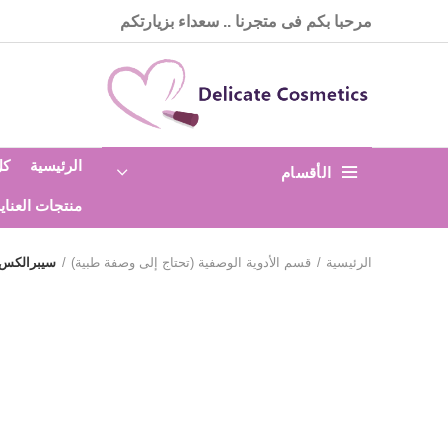
مرحبا بكم فى متجرنا .. سعداء بزيارتكم
الرئيسية
كل
الأقسام
منتجات العناي
الرئيسية
قسم الأدوية الوصفية (تحتاج إلى وصفة طبية)
سيبرالكس 10 cipralex مضاد للاكتئاب ومحسن للحالة الم