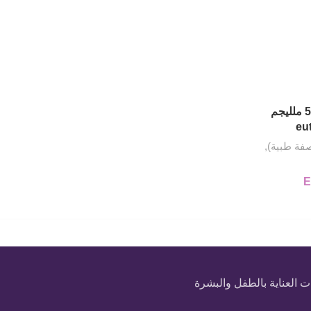
اقراص يوثركس للغدة الدرقية 50 ملليجم
صفة طبية)
,
E
EGP 790..
السعر الحالي هو: EGP 650.00.
 العناية بالطفل والبشرة