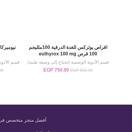
اقراص يوثركس للغدة الدرقية 100ملليجم
إضافة إلى السلة
100 قرص euthyrox 100 mg
قسم الأدوية الوصفية (تحتاج إلى وصفة طبية)
قسم الأدوي
750.00
EGP
السعر الأصلي هو: EGP 850.00.
السعر الحالي هو: EGP 750.00.
00
EGP
850.00
أفضل متجر متخصص فى بيع