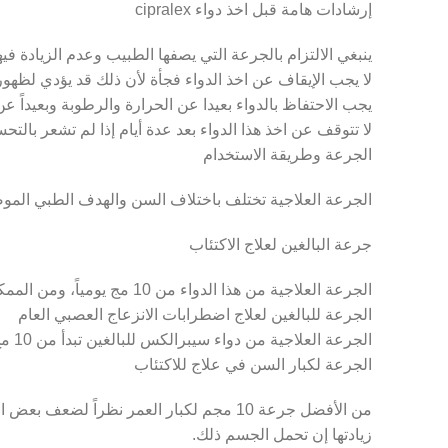
إرشادات هامة قبل اخذ دواء cipralex
ينبغي الالتزام بالجرعة التي يصفها الطبيب وعدم الزيادة في
لا يجب الإيقاف عن اخذ الدواء فجأة لأن ذلك قد يؤدي لظهور 
يجب الاحتفاظ بالدواء بعيدا عن الحرارة والرطوبة وبعيداً ع
لا تتوقف عن اخذ هذا الدواء بعد عدة أيام إذا لم تشعر بالتح
الجرعة وطريقة الاستخدام
الجرعة العلاجية تختلف باختلاف السن والهدف الطبي الموص
جرعة البالغين لعلاج الاكتئاب
Facebook
الجرعة العلاجية من هذا الدواء من 10 مج يومياً، ومن الممكن زيادة الجرعة بشكل تدريجي بعد أسبوع حتى تصل لنحو 20 مج يومي.
Twitter
الجرعة للبالغين لعلاج اضطرابات الانزعاج العصبي العام
الجرعة العلاجية من دواء سيبرالكس للبالغين تبدأ من 10 مج، ومن الممكن أن يتم زيادة الجرعة لتصل لنحو 20 مجم.
Instagram
الجرعة لكبار السن في علاج للاكتئاب
YouTube
Pinterest
زيادتها إن تحمل الجسم ذلك.