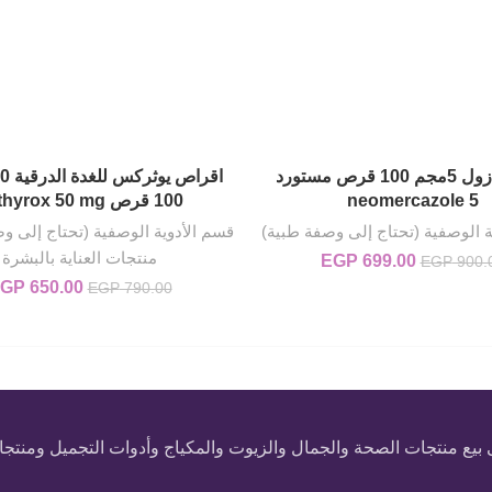
نيوميركازول 5مجم 100 قرص مستورد
إضافة إلى السلة
إضافة إلى السلة
neomercazole 5
100 قرص euthyrox 50 mg
ة الوصفية (تحتاج إلى وصفة طبية)
قسم الأدوية الوصفية (تحتاج إلى و
منتجات العناية بالبشرة
699.00
EGP
السعر الأصلي هو: EGP 900.00.
السعر الحالي هو: EGP 699.00.
EGP
900.
650.00
GP
السعر الأصلي هو: 00
EGP
790.00
 منتجات الصحة والجمال والزيوت والمكياج وأدوات التجميل ومنتجات