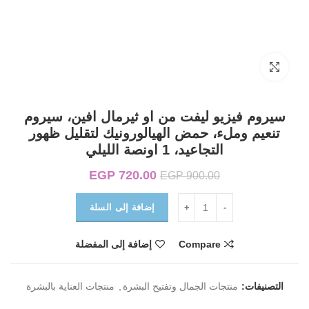
Click to enlarge
سيروم فيزيو ليفت من او ثيرمال افين، سيروم
تنعيم وملء، حمض الهيالورونيك لتقليل ظهور
التجاعيد، 1 اونصة الليلي
720.00
EGP
السعر الأصلي هو:
السعر الحالي هو:
EGP
900.00
EGP 720.00.
EGP 900.00.
إضافة إلى السلة
Compare
إضافة إلى المفضلة
التصنيفات:
منتجات الجمال وتفتيح البشرة
,
منتجات العناية بالبشرة