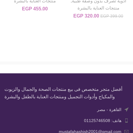
أدوية تصرف بدون وصفة طبية
,
منتجات العناية بالبشرة
منتجات العناية بالبشرة
EGP
455.00
320.00
EGP
السعر الأصلي هو: EGP 399.00.
السعر الحالي هو: EGP 320.00.
EGP
399.00
أفضل متجر متخصص فى بيع منتجات الصحة والجمال والزيوت
والمكياج وأدوات التجميل ومنتجات العناية بالطفل والبشرة
القاهرة - مصر
هاتف: 01125746508
mustafahashish2001@gmail.com