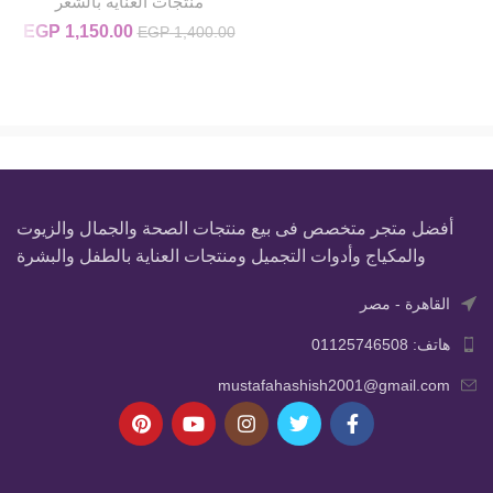
منتجات العناية بالشعر
1,150.00
السعر الأصلي
EGP
ال
EGP
1,400.00
هو:
00.
EGP 1,400.00.
أفضل متجر متخصص فى بيع منتجات الصحة والجمال والزيوت
والمكياج وأدوات التجميل ومنتجات العناية بالطفل والبشرة
القاهرة - مصر
هاتف: 01125746508
mustafahashish2001@gmail.com