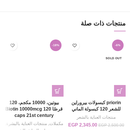
منتجات ذات صلة
-18%
-6%
SOLD OUT
priorin كبسولات بيروراين
بيوتين، 10000 مكجم، 120
للشعر 120 كبسولة الماني
قرصًا Biotin 10000mcg 120
caps 21st century
منتجات العناية بالشعر
مكملات
,
منتجات العناية بالبشرة
,
2,345.00
EGP
السعر الأصلي هو: EGP 2,500.00.
السعر الحالي هو: EGP 2,345.00.
EGP
2,500.00