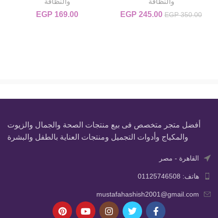
والنظافة
والنظافة
245.00
EGP
السعر الأصلي هو: EGP 350.00.
السعر الحالي هو: EGP 245.00.
169.00
EGP
EGP
350.00
أفضل متجر متخصص فى بيع منتجات الصحة والجمال والزيوت
والمكياج وأدوات التجميل ومنتجات العناية بالطفل والبشرة
القاهرة - مصر
هاتف: 01125746508
mustafahashish2001@gmail.com