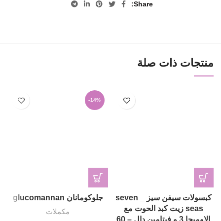
Share
منتجات ذات صلة
-14%
كبسولات سيفن سيز _ seven
جلوكومانان glucomannan
seas زيت كبد الحوت مع
مكملات
الاوميجا 3 و فيتامين دال – 60