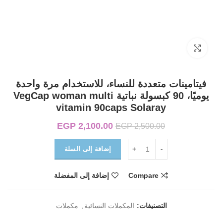
Click to enlarge
فيتامينات متعددة للنساء، للاستخدام مرة واحدة
يوميًا، 90 كبسولة نباتية VegCap woman multi
vitamin 90caps Solaray
2,100.00
EGP
السعر الأصلي هو:
السعر الحالي
EGP
2,500.00
EGP 2,500.00.
هو:
EGP 2,100.00.
إضافة إلى السلة
Compare
إضافة إلى المفضلة
التصنيفات:
المكملات النسائية
,
مكملات