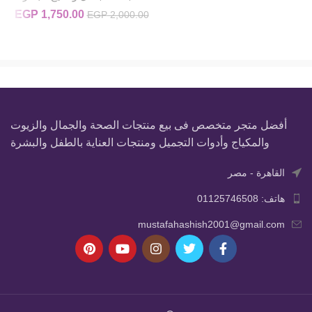
1,750.00
السعر الأصلي
EGP
ال
EGP
2,000.00
هو:
00.
EGP 2,000.00.
أفضل متجر متخصص فى بيع منتجات الصحة والجمال والزيوت
والمكياج وأدوات التجميل ومنتجات العناية بالطفل والبشرة
القاهرة - مصر
هاتف: 01125746508
mustafahashish2001@gmail.com