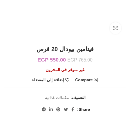
Click to enlarge
فيتامين بيودال 20 قرص
550.00
EGP
السعر الأصلي هو:
السعر الحالي هو:
EGP
765.00
EGP 550.00.
EGP 765.00.
غير متوفر في المخزون
Compare
إضافة إلى المفضلة
التصنيف:
مكملات غذائية
Share