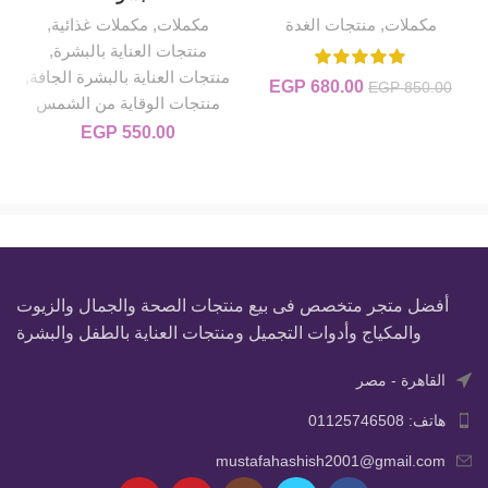
مكملات
,
منتجات الغدة
مكملات
,
مكملات غذائية
,
منتجات العناية بالبشرة
,
منتجات العناية بالبشرة الجافة
,
680.00
EGP
السعر الأصلي هو: EGP 850.00.
السعر الحالي هو: EGP 680.00.
EGP
850.00
منتجات الوقاية من الشمس
EGP
550.00
أفضل متجر متخصص فى بيع منتجات الصحة والجمال والزيوت
والمكياج وأدوات التجميل ومنتجات العناية بالطفل والبشرة
القاهرة - مصر
هاتف: 01125746508
mustafahashish2001@gmail.com