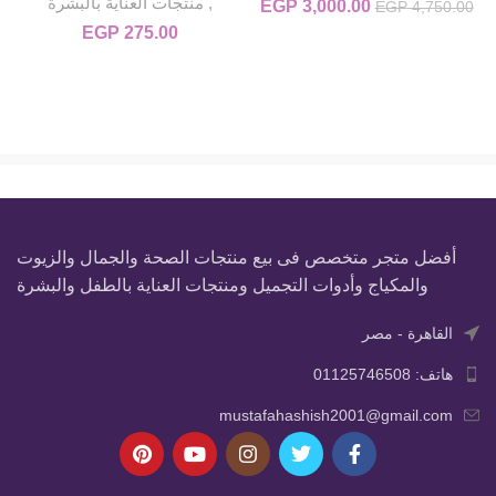
,
منتجات العناية بالبشرة
3,000.00
EGP
السعر الأصلي هو: EGP 4,750.00.
السعر الحالي هو: EGP 3,000.00.
EGP
4,750.00
EGP
275.00
أفضل متجر متخصص فى بيع منتجات الصحة والجمال والزيوت
والمكياج وأدوات التجميل ومنتجات العناية بالطفل والبشرة
القاهرة - مصر
هاتف: 01125746508
mustafahashish2001@gmail.com