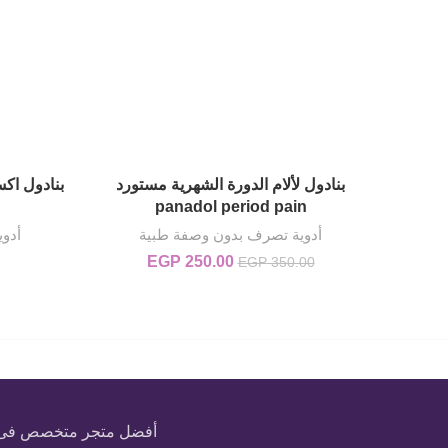
بنادول لألام الدورة الشهرية مستورد
قراءة المزيد
panadol period pain
أدوية تصرف بدون وصفة طبية
أدو
250.00
EGP
السعر الأصلي هو: EGP 350.00.
السعر الحالي هو: EGP 250.00.
EGP
350.00
أفضل متجر متخصص فى بيع