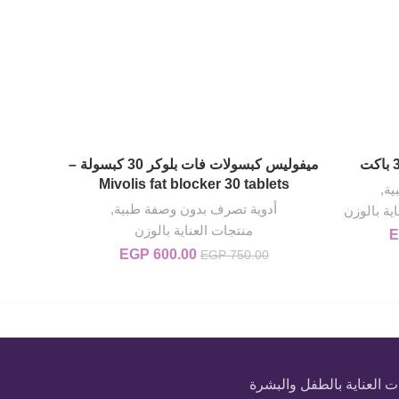
ميفوليس كبسولات فات بلوكر 30 كبسولة –
إضافة إلى السلة
Mivolis fat blocker 30 tablets
ية
,
أدوية تصرف بدون وصفة طبية
,
أد
ية بالوزن
منتجات العناية بالوزن
E
EGP 260..
السعر الحالي هو: EGP 220.00.
600.00
EGP
السعر الأصلي هو:
السعر الحالي
EGP
750.00
EGP 750.00.
هو:
EGP 600.00.
 العناية بالطفل والبشرة