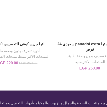
بنادول اكسترا panadol extra سعودي 24
الترا جرين كوفي للتخسيس 30 باكت
إضافة إلى السلة
إضافة إلى السلة
قرص
أدوية تصرف بدون وصفة طب
ية تصرف بدون وصفة طبية
,
المنتجات الاكثر مبيعا
,
منتجات العنا
المنتجات الاكثر مبيعا
220.00
GP
السعر الأصلي هو: 00
EGP
260.00
EGP
250.00
 منتجات الصحة والجمال والزيوت والمكياج وأدوات التجميل ومنتجات