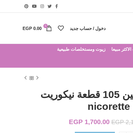
0
دخول / حساب جديد
0.00
EGP
لاكثر مبيعا
زيوت ومستخلصات طبيعية
لبان النيكوتين 105 قطعة نيكوريت
nicorette
1,700.00
EGP
السعر الأصلي هو:
السعر الحالي هو:
EGP
2,
EGP 1,700.00.
EGP 2,100.00.