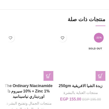
منتجات ذات صلة
-21%
SOLD OUT
زبدة الشيا الافريقية 250gm
The Ordinary Niacinamide
g
10% + Zinc 1% سيروم ذا
منتجات العناية بالبشرة
اورديناري نياسيناميد
155.00
EGP
السعر الأصلي هو: EGP 195.00.
السعر الحالي هو: EGP 155.00.
EGP
195.00
منتجات الجمال وتفتيح البشرة
,