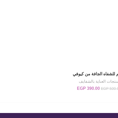
 للشفاه الجافة من كيوفي
إضافة إلى السلة
نتجات العناية بالشفايف
390.00
EGP
السعر الأصلي هو: EGP 500.00.
السعر الحالي هو: EGP 390.00.
EGP
500.