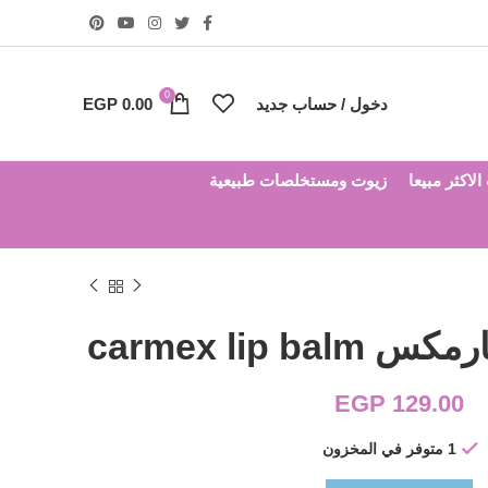
0
دخول / حساب جديد
0.00
EGP
لاكثر مبيعا
زيوت ومستخلصات طبيعية
carmex lip 
EGP
129.00
1 متوفر في المخزون