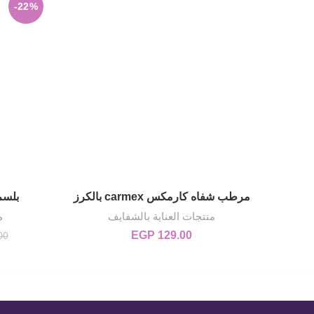
-22%
مرطب شفاه كارمكس carmex بالكرز
بلسم
إضافة إلى السلة
منتجات العناية بالشفايف
م
EGP
129.00
00