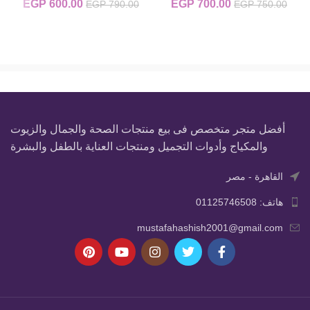
700.00
EGP
السعر الأصلي هو: EGP 750.00.
السعر الحالي هو: EGP 700.00.
600.00
EGP
السعر الأصلي
السعر
EGP
790.00
EGP
750.00
هو:
0.00.
EGP 790.00.
أفضل متجر متخصص فى بيع منتجات الصحة والجمال والزيوت
والمكياج وأدوات التجميل ومنتجات العناية بالطفل والبشرة
القاهرة - مصر
هاتف: 01125746508
mustafahashish2001@gmail.com