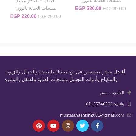
منتجات العناية بالوزن
المنتجات الاكثر مبيعا
,
ا
منتجات العناية بالوزن
580.00
EGP
السعر الأصلي هو: EGP 900.00.
السعر الحالي هو: EGP 580.00.
EGP
900.00
220.00
EGP
السعر الأصلي
السعر
EGP
260.00
هو:
0.00.
EGP 260.00.
أفضل متجر متخصص فى بيع منتجات الصحة والجمال والزيوت
والمكياج وأدوات التجميل ومنتجات العناية بالطفل والبشرة
القاهرة - مصر
هاتف: 01125746508
mustafahashish2001@gmail.com