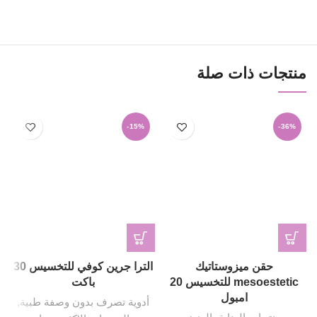
منتجات ذات صلة
-15%
-36%
حقن ميزوستاتيك
الترا جرين كوفي للتخسيس 30
mesoestetic للتخسيس 20
باكت
امبول
أدوية تصرف بدون وصفة طبية
,