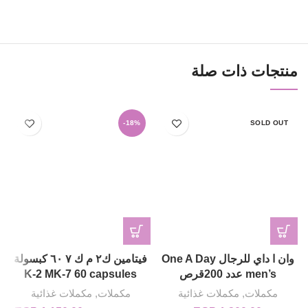
منتجات ذات صلة
-18%
SOLD OUT
وان ا داي للرجال One A Day
فيتامين ك٢ م ك ٧ ٦٠ كبسولة
men’s عدد 200قرص
K-2 MK-7 60 capsules
مكملات
,
مكملات غذائية
مكملات
,
مكملات غذائية