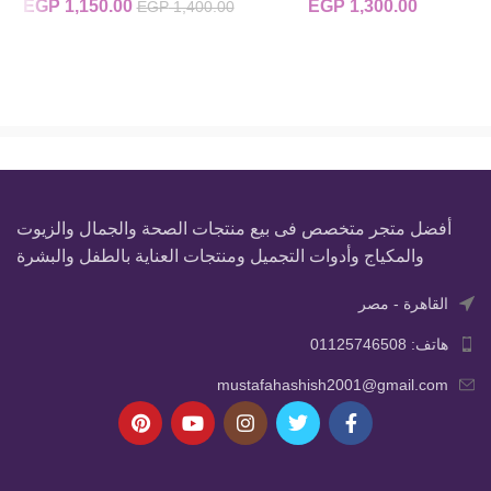
1,300.00
EGP
1,150.00
السعر الأصلي
EGP
ال
EGP
1,400.00
هو:
00.
EGP 1,400.00.
أفضل متجر متخصص فى بيع منتجات الصحة والجمال والزيوت
والمكياج وأدوات التجميل ومنتجات العناية بالطفل والبشرة
القاهرة - مصر
هاتف: 01125746508
mustafahashish2001@gmail.com