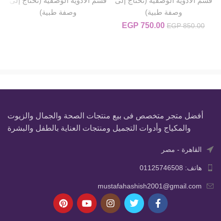
قسم الأدوية الوصفية (تحتاج إلى
قسم الأدوية الوصفية (تحتاج إلى
ق
وصفة طبية)
وصفة طبية)
750.00
EGP
السعر الأصلي هو: EGP 850.00.
السعر الحالي هو: EGP 750.00.
EGP
850.00
أفضل متجر متخصص فى بيع منتجات الصحة والجمال والزيوت
والمكياج وأدوات التجميل ومنتجات العناية بالطفل والبشرة
القاهرة - مصر
هاتف: 01125746508
mustafahashish2001@gmail.com