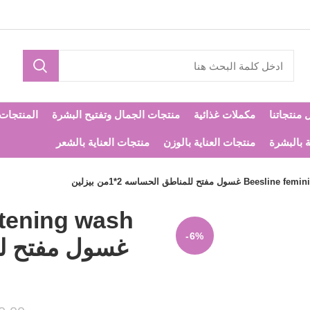
 منتجاتنا
مكملات غذائية
منتجات الجمال وتفتيح البشرة
المنتجات ا
ة بالبشرة
منتجات العناية بالوزن
منتجات العناية بالشعر
فتح للمناطق الحساسه 2*1من بيزلين
itening wash
-6%