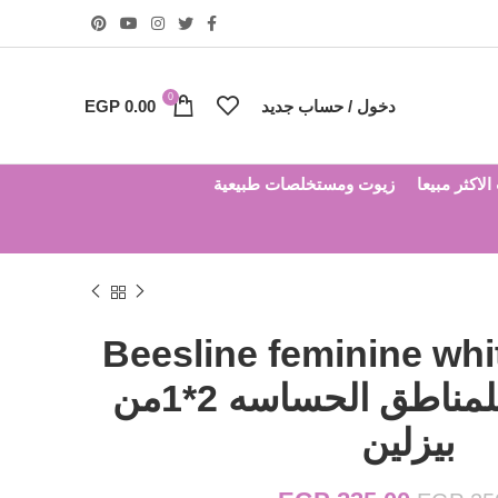
0
دخول / حساب جديد
0.00
EGP
لاكثر مبيعا
زيوت ومستخلصات طبيعية
Beesline feminine wh
غسول مفتح للمناطق الحساسه 2*1من
بيزلين