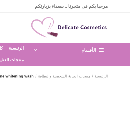
مرحبا بكم فى متجرنا .. سعداء بزيارتكم
الرئيسية
كل
الأقسام
منتجات العناي
الرئيسية
منتجات العناية الشخصية والنظافة
Beesline feminine whitening wash غسول م