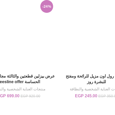
-24%
| رول اون مزيل للرائحة ومفتح
عرض بيزلين قطعتين والثالثة مجان
إضافة إلى السلة
إضافة إلى السلة
للبشرة روز
الحساسة beesline offer
ت العناية الشخصية والنظافة
منتجات العناية الشخصية والن
245.00
EGP
السعر الأصلي هو: EGP 350.00.
السعر الحالي هو: EGP 245.00.
699.00
GP
السعر الأصلي هو: 00
EGP
920.00
EGP
350.