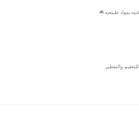
يه بمواد طبيعيه ☘️
عقيم والتعطير