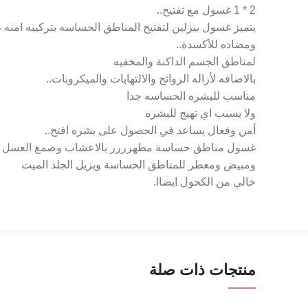
2 * 1 غسول مع تفتيح..
يتميز غسول بيزلين لتفتيح المناطق الحساسه بتركيبه امنه غن
ومضاده للأكسدة..
لمناطق الجسم الداكنة والمخفيه
بالاضافه لأزاله الروائح والالتهابات والميكروبات..
Facebook
مناسب للبشره الحساسه جدا
Twitter
ولا يسبب اي تهيج للبشره
أمن وفعال يساعد في الحصول على بشره افتح..
Instagram
غسول مناطق حساسة مطهرررر بالاعشاب وصمغ العسل للت
YouTube
ومبيض ومعطر للمناطق الحساسة ويزيل الجلد الميت
خالي من الكحول ايضاا.
Pinterest
منتجات ذات صلة