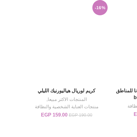
-16%
ا للمناطق
كريم لوريال هياليورنيك الليلي
لوشن الب
إضافة إلى السلة
المنتجات الاكثر مبيعا
,
ظافة
منتج
منتجات العناية الشخصية والنظافة
E
EGP 920..
السعر الحالي هو: EGP 699.00.
159.00
EGP
السعر الأصلي هو:
السعر الحالي
EGP
190.00
EGP 190.00.
هو:
EGP 159.00.