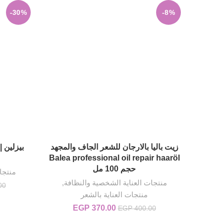
-30%
-8%
زيت باليا بالارجان للشعر الجاف والمجهد
بيزلين 
إضافة إلى السلة
Balea professional oil repair haaröl
حجم 100 مل
منتجا
منتجات العناية الشخصية والنظافة
,
00
منتجات العناية بالشعر
370.00
EGP
السعر الأصلي هو: EGP 400.00.
السعر الحالي هو: EGP 370.00.
EGP
400.00