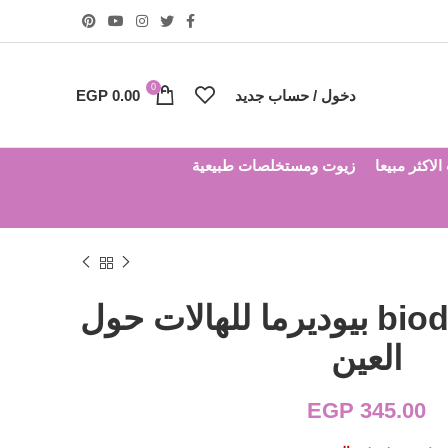
0
دخول / حساب جديد
0.00
EGP
لاكثر مبيعا
زيوت ومستخلصات طبيعية
bioderma eye gel بيوديرما للهالات حول
العين
EGP
345.00