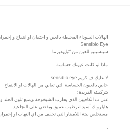
الهالات السوداء المحيطة بالعين و احتقان او انتفاخ و إحمر
Sensibio Eye
سينسيبيو للعين من #بايوديرما
ماذا لو كانت عيونك حساسة
Facebook
لا عليكِ ف كريم sensibio eye
خاص بالعيون الحساسة التي تعاني من الهالات او الانتفاخ
Twitter
بتركيبته الفريدة :
Instagram
غني ب الكافيين الذي يحارب الشيخوخة ويمنع تلون الجلد و
هايلرونك أسيد لترطيب عميق ويقضي على التجاعيد
YouTube
مستخلص نبتة اللامينار التي تخفف من اي التهاب او إحمرار 
Pinterest
.