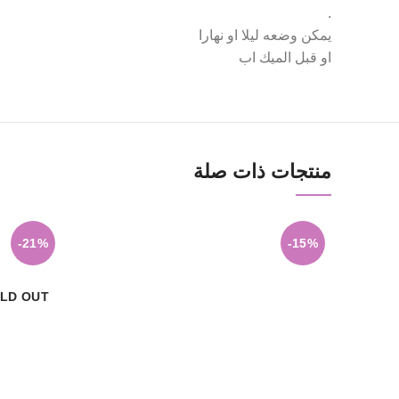
.
يمكن وضعه ليلا او نهارا
او قبل الميك اب
منتجات ذات صلة
-21%
-15%
LD OUT