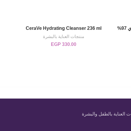
سيروم هيالورونيك اسيد الكوري 97%
CeraVe Hydrating Cleanser 236 ml
مرطب بيبان
قراءة المزيد
منتجات العناية بالبشرة
EGP
330.00
 العناية بالطفل والبشرة