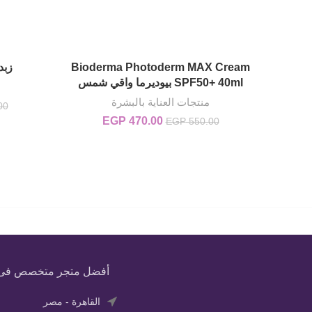
Bioderma Photoderm MAX Cream
زبدة
إضافة إلى السلة
SPF50+ 40ml بيوديرما واقي شمس
منتجات العناية بالبشرة
00
470.00
EGP
السعر الأصلي هو: EGP 550.00.
السعر الحالي هو: EGP 470.00.
EGP
550.00
أفضل متجر متخصص فى بيع
القاهرة - مصر