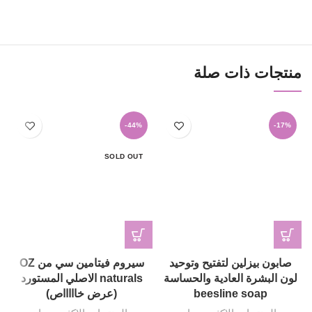
منتجات ذات صلة
-44%
-17%
SOLD OUT
صابون بيزلين لتفتيح وتوحيد
سيروم فيتامين سي من OZ
لون البشرة العادية والحساسة
naturals الاصلي المستورد
beesline soap
(عرض خاااااص)