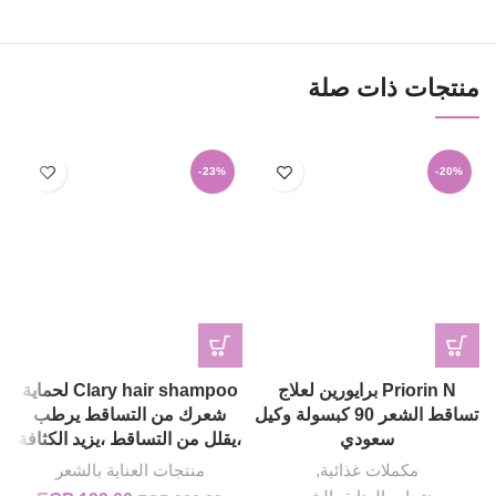
منتجات ذات صلة
-23%
-20%
Priorin N برايورين لعلاج
Clary hair shampoo لحماية
تساقط الشعر 90 كبسولة وكيل
شعرك من التساقط يرطب
سعودي
،يقلل من التساقط ،يزيد الكثافة
مكملات غذائية
,
منتجات العناية بالشعر
م