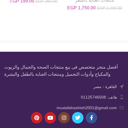
منتجات العناية بالشعر
199.00
EGP
السعر الأصلي
السعر
EGP
260.00
هو:
1,750.00
EGP
السعر الأصلي هو: EGP 2,200.00.
السعر الحالي هو: EGP 1,750.00.
EGP
2,200.00
9.00.
EGP 260.00.
أفضل متجر متخصص فى بيع منتجات الصحة والجمال والزيوت
والمكياج وأدوات التجميل ومنتجات العناية بالطفل والبشرة
القاهرة - مصر
هاتف: 01125746508
mustafahashish2001@gmail.com