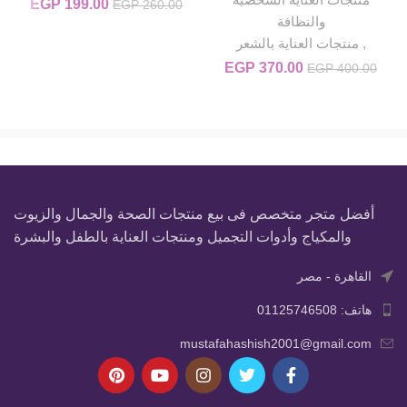
199.00
EGP
السعر الأصلي
السعر
EGP
260.00
والنظافة
هو:
9.00.
EGP 260.00.
,
منتجات العناية بالشعر
370.00
EGP
السعر الأصلي هو: EGP 400.00.
السعر الحالي هو: EGP 370.00.
EGP
400.00
أفضل متجر متخصص فى بيع منتجات الصحة والجمال والزيوت
والمكياج وأدوات التجميل ومنتجات العناية بالطفل والبشرة
القاهرة - مصر
هاتف: 01125746508
mustafahashish2001@gmail.com