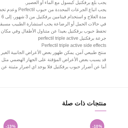
يجب بلع برفكتيل كبسول مع الماء أو العصير.
يجب اتباع الجرعات المحددة من حبوب Perfectil وعدم تخطيها.
مدة العلاج و استخدام فيتامين برفكتيل من 3 شهور، إلى 6 أشهر.
في حالات الحمل أو الرضاعة يجب استشارة الطبيب مسبقا 
تحفظ حبوب برفكتيل بعيدا عن متناول الأطفال وفي مكان ب
جرعة برفكتيل perfectil triple active
Perfectil triple active side effects
منتج طبيعي آمن, يمكن ظهور بعض الأعراض الجانبية الغير 
قد يسبب بعض الأعراض المؤقتة على الجهاز الهضمي مثل ا
أما عن أضرار حبوب برفكتيل فلا يوجد اي اضرار مثبتة عن ط
منتجات ذات صلة
-13%
-10%