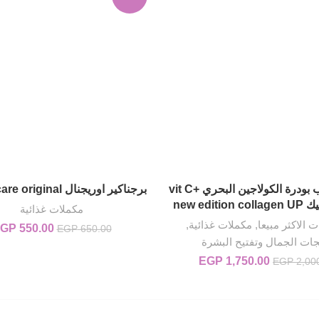
كولاجين اب بودرة الكولاجين البحري +vit C
برجناكير اوريجنال pregnacare original
إضافة إلى السلة
إضافة إلى السلة
new editi
مكملات غذائية
ت الاكثر مبيعا
,
مكملات غذائية
,
550.00
GP
السعر الأصلي هو: 00
EGP
650.00
جات الجمال وتفتيح البشرة
1,750.00
EGP
السعر الأصلي هو: EGP 2,000.00.
السعر الحالي هو: EGP 1,750.00.
EGP
2,00