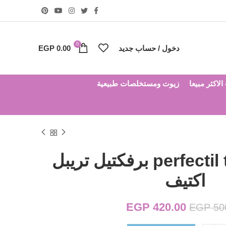
0
دخول / حساب جديد
0.00
EGP
لاكثر مبيعا
زيوت ومستخلصات طبيعية
perfectil triple active برفكتيل تريبل
اكتيف
420.00
EGP
السعر الأصلي هو: EGP 500.00.
السعر الحالي هو:
EGP
50
EGP 420.00.