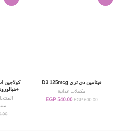
فيتامين دي ثري D3 125mcg
إضافة إلى السلة
+هيالورونيك on collagen UP
مكملات غذائية
المنتجا
540.00
EGP
السعر الأصلي هو: EGP 600.00.
السعر الحالي هو: EGP 540.00.
EGP
600.00
منت
0.00