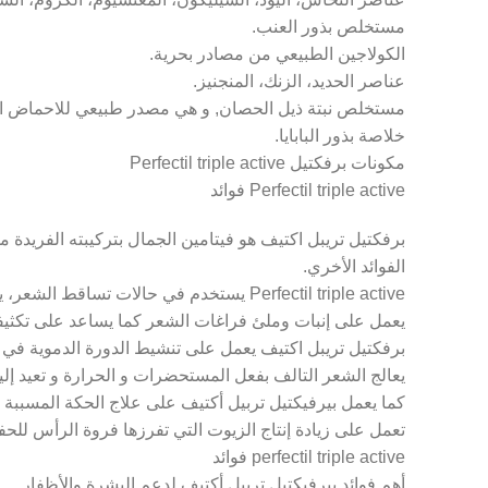
مستخلص بذور العنب.
الكولاجين الطبيعي من مصادر بحرية.
عناصر الحديد، الزنك، المنجنيز.
مستخلص نبتة ذيل الحصان, و هي مصدر طبيعي للاحماض الا
خلاصة بذور البابايا.
مكونات برفكتيل Perfectil triple active
Perfectil triple active فوائد
برفكتيل تريبل اكتيف هو فيتامين الجمال بتركيبته الفريدة م
الفوائد الأخري.
Perfectil triple active يستخدم في حالات تساقط الشعر، يعمل بيرفيكتيل على وقف التساقط ومعالجة فروة الرأس.
يعمل على إنبات وملئ فراغات الشعر كما يساعد على تكثيف
Facebook
برفكتيل تريبل اكتيف يعمل على تنشيط الدورة الدموية ف
يعالج الشعر التالف بفعل المستحضرات و الحرارة و تعيد إلي
Twitter
كما يعمل بيرفيكتيل تربيل أكتيف على علاج الحكة المسببة
تعمل على زيادة إنتاج الزيوت التي تفرزها فروة الرأس لل
Instagram
perfectil triple active فوائد
YouTube
أهم فوائد بيرفيكتيل تربيل أكتيف لدعم البشرة والأظفار