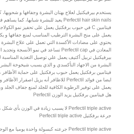
Pinterest
يستخدم بيرفيكتيل لعلاج بهتان البشرة وجفافها و شحوبها، كم
Perfectil hair skin nails يعيد للبشرة شبابها، كما يساهم في التقليل من حب الشباب وعلاجه.
فيتامين C في حبوب برفكتيل يعمل على تحفيز نمو الكولاجين الذي يحافظ على أنسجة البشرة.
يعمل على منح البشرة الترطيب المناسب لمنع جفافها و ي
يحتوي على مضادات الأكسدة التي تعمل على علاج البشرة م
المعادن في Perfectil cap تساعد في نمو الأنسجة وتجديد الخلايا للبشرة و الجسم بشكل عام.
بيرفيكتيل تربيل أكتيف يعمل علي توصيل التغذية المناسبة
البشرة من الاجهاد التأكسدي و الذي يسبب شيخوخة البشرة 
فيتامين برفكتيل يعمل حبوب برفكتيل على حماية الأظافر من
ايضا من فوائد Perfectil للاظافر أنه يزيل اصفرار الأظافر ويعيد إليها لونها الاصلي البراق و الصحي.
يعمل على توفير الرطوبة الكافية للجلد لمنع جفاف الجلد و
هل فيتامين برفكتيل يزيد الوزن Perfectil
Perfectil triple active لا يسبب زيادة في الوزن بأى شكل من الأشكال، فإذا ما اتبعتي نظام غذائى صحى لن ترى أى تغيير لا يعجبك عن المعدل الطبيعي.
جرعة برفكتيل Perfectil triple active
Perfectil triple active جرعته كبسولة واحدة يوميا مع الوجبة الرئيسية أو بعدها.