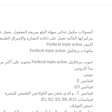
كبسولات مكمل غذائي سهلة البلع سريعة المفعول، يعمل على 
بتركيزاتها العالية تعمل على إعادة النضارة والإشراق الط
اكتيف Perfectil triple active
مكونات برفكتيل Perfectil triple active
حبوب بيرفكتيل Perfectil triple active يحتوي على أكثر من 22 من الفيتامينات و المعادن و مضادات الاكسدة الفعالة التي توفر الحماية و التغذية القصوى للشعر و البشرة و الأظافر و منها:
بيتا كاروتين.
بيوتين.
فيتامين E.
فيتامين D3.
فيتامين C , و الذي يحفز نمو الكولاجين الطبيعي للبشرة.
فيتامينات B1, B2, B3, B6, B12.
حمض الفوليك.
عناصر النحاس، اليود، السيليكون، المغنسيوم، الكروم، السي