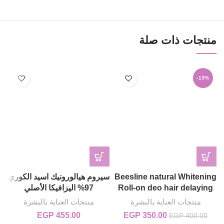
منتجات ذات صلة
-13%
Beesline natural Whitening
سيروم هيالورونيك اسيد الكوري
e
Roll-on deo hair delaying
97% اليزافيكا الأصلي
منتجات العناية بالبشرة
منتجات العناية بالبشرة
350.00
EGP
السعر الأصلي هو: EGP 400.00.
السعر الحالي هو: EGP 350.00.
455.00
EGP
EGP
400.00