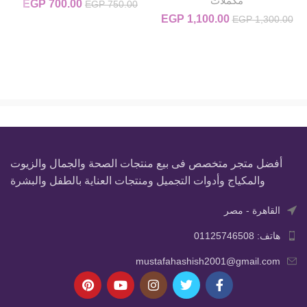
مكملات
700.00
EGP
السعر الأصلي
السعر
EGP
750.00
هو:
1,100.00
EGP
السعر الأصلي هو: EGP 1,300.00.
السعر الحالي هو: EGP 1,100.00.
EGP
1,300.00
0.00.
EGP 750.00.
أفضل متجر متخصص فى بيع منتجات الصحة والجمال والزيوت
والمكياج وأدوات التجميل ومنتجات العناية بالطفل والبشرة
القاهرة - مصر
هاتف: 01125746508
mustafahashish2001@gmail.com