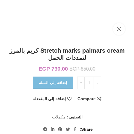
Click to enlarge
Stretch marks palmars cream كريم بالمرز
لتمددات الحمل
730.00
EGP
السعر الأصلي هو:
السعر الحالي هو:
EGP
850.00
EGP 730.00.
EGP 850.00.
إضافة إلى السلة
Compare
إضافة إلى المفضلة
التصنيف:
مكملات
Share