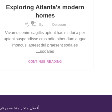
Exploring Atlanta’s modern
homes
0
By
Delcosm
Vivamus enim sagittis aptent hac mi dui a per
aptent suspendisse cras odio bibendum augue
rhoncus laoreet dui praesent sodales
sodales....
CONTINUE READING
أفضل متجر متخصص فى بيع