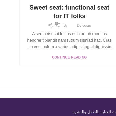
Sweet seat: functional seat
for IT folks
1
By
Delcosm
A sed a risusat luctus esta anibh rhoncus
hendrerit blandit nam rutrum sitmiad hac. Cras
a vestibulum a varius adipiscing ut dignissim ...
CONTINUE READING
 العناية بالطفل والبشرة