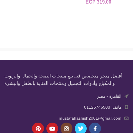
هو:
EGP
319.00
00.
EGP 1,500.00.
أفضل متجر متخصص فى بيع منتجات الصحة والجمال والزيوت
والمكياج وأدوات التجميل ومنتجات العناية بالطفل والبشرة
القاهرة - مصر
هاتف: 01125746508
mustafahashish2001@gmail.com