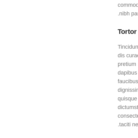
commodo
nibh pa
Tortor
Tincidun
dis cura
pretium
dapibus
faucibus
dignissi
quisque 
dictums
consecte
taciti ne