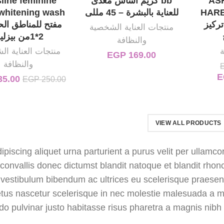
AS
bb كريم أساس مغذى
line feminine
HAR
للعناية بالبشرة – 45 مللى
تركيز
مفتح للمناطق ال
منتجات العناية الشخصية
2*1من بيزلين
والنظافة
ة
منتجات العناية ا
EGP
169.00
والنظافة
E
EGP 1,8.
السعر الحالي هو: EGP 1,550.00.
5.00
السع
EGP
250.00
.00.
VIEW ALL PRODUCTS
dipiscing aliquet urna parturient a purus velit per ullamc
r convallis donec dictumst blandit natoque et blandit r
vestibulum bibendum ac ultrices eu scelerisque praesen
tus nascetur scelerisque in nec molestie malesuada a m
 pulvinar justo habitasse risus pharetra a magnis nibh 