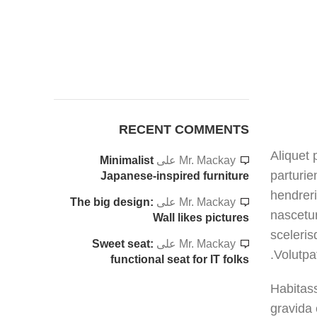
RECENT COMMENTS
Aliquet 
Mr. Mackay
على
Minimalist
parturie
Japanese-inspired furniture
hendreri
Mr. Mackay
على
The big design:
nascetur
Wall likes pictures
sceleris
Mr. Mackay
على
Sweet seat:
Volutpa
functional seat for IT folks
Habitass
gravida 