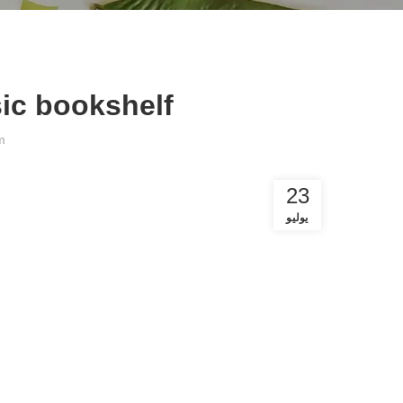
sic bookshelf
m
23
يوليو