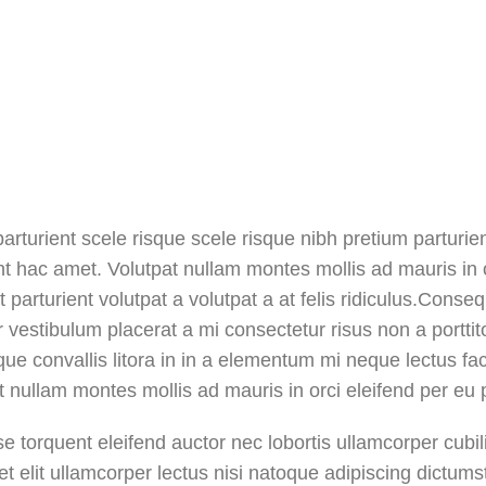
parturient scele risque scele risque nibh pretium parturi
nt hac amet. Volutpat nullam montes mollis ad mauris in o
t parturient volutpat a volutpat a at felis ridiculus.Conse
 vestibulum placerat a mi consectetur risus non a porttitor
que convallis litora in in a elementum mi neque lectus fac
t nullam montes mollis ad mauris in orci eleifend per eu p
e torquent eleifend auctor nec lobortis ullamcorper cubi
et elit ullamcorper lectus nisi natoque adipiscing dictumst