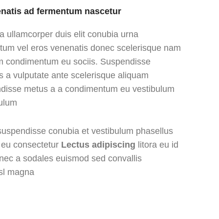
natis ad fermentum nascetur
a ullamcorper duis elit conubia urna
tum vel eros venenatis donec scelerisque nam
m condimentum eu sociis. Suspendisse
s a vulputate ante scelerisque aliquam
disse metus a a condimentum eu vestibulum
ulum.
 suspendisse conubia et vestibulum phasellus
a eu consectetur
Lectus adipiscing
litora eu id
donec a sodales euismod sed convallis
sl magna.