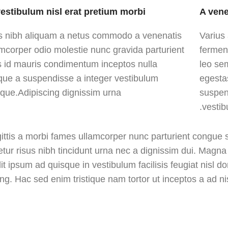
vestibulum nisl erat pretium morbi
A vene
 nibh aliquam a netus commodo a venenatis
Varius 
amcorper odio molestie nunc gravida parturient
fermen
s id mauris condimentum inceptos nulla
leo se
que a suspendisse a integer vestibulum
egesta
sque.Adipiscing dignissim urna.
suspen
vestib
ittis a morbi fames ullamcorper nunc parturient congue
tur risus nibh tincidunt urna nec a dignissim dui. Magn
it ipsum ad quisque in vestibulum facilisis feugiat nisl 
ing. Hac sed enim tristique nam tortor ut inceptos a ad ni