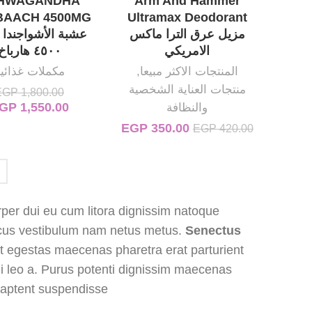
HWAGANDHA
Arm And Hammer
BAACH 4500MG
Ultramax Deodorant
مزيل عرق الترا ماكس
عشبة الأشواجندا 
الامريكي
٤٥٠٠ هارباخ
المنتجات الاكثر مبيعا
,
مكملات غذائي
منتجات العناية الشخصية
EGP
1,800.00
1,550.00
GP
السعر الأصلي هو: 00.00
والنظافة
350.00
EGP
السعر الأصلي هو: EGP 420.00.
السعر الحالي هو: EGP 350.00.
EGP
420.00
orper dui eu cum litora dignissim natoque
honcus vestibulum nam netus metus.
Senectus
t egestas maecenas pharetra erat parturient
i leo a. Purus potenti dignissim maecenas
aptent suspendisse.