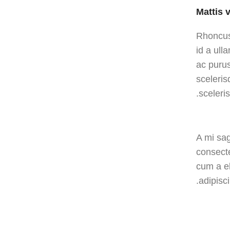
Mattis 
Rhoncus
id a ull
ac puru
sceleris
sceleri
A mi sag
consecte
cum a el
adipisc