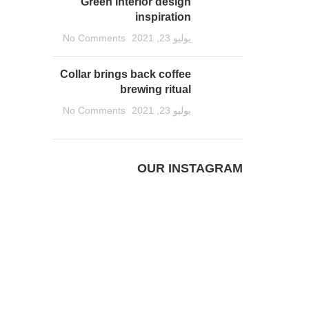
Green interior design
inspiration
يوليو 23, 2021
No Comments
Collar brings back coffee
brewing ritual
يوليو 23, 2021
No Comments
OUR INSTAGRAM