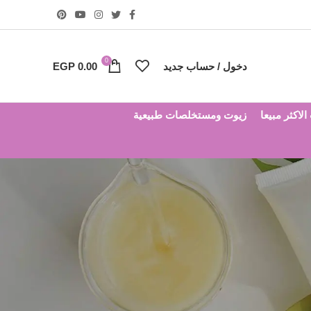
0
دخول / حساب جديد
0.00
EGP
لاكثر مبيعا
زيوت ومستخلصات طبيعية